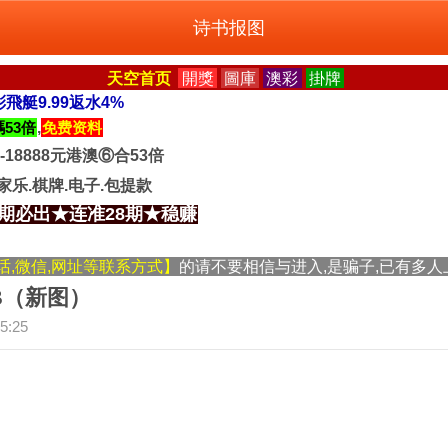
诗书报图
天空首页
開獎
圖庫
澳彩
掛牌
彩飛艇9.99返水4%
53倍
,
免费资料
8-18888元港澳⑥合53倍
百家乐.棋牌.电子.包提款
三期必出★连准28期★稳赚
话,微信,网址等联系方式】
的请不要相信与进入,是骗子,已有多人
B（新图）
5:25