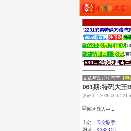
*
2231彩票特碼99倍時
*
9659彩票网
,
注册送
,
特碼
*7625彩票充值送
1
*正品官网：彩票
.
530→祥彩联盟★
*
──────────
文章与图片中带有
【电
061期:特码大王
发表于：2026-06-04 21:5
出处：
天空彩票
网址：
K333.CC