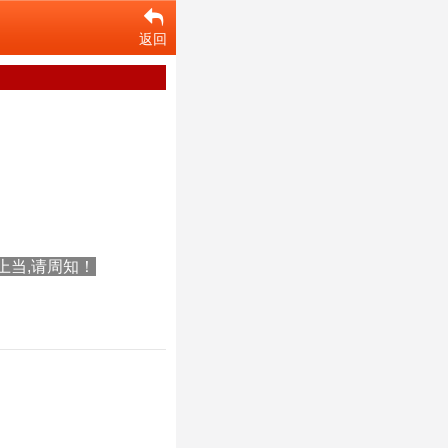
返回
上当,请周知！