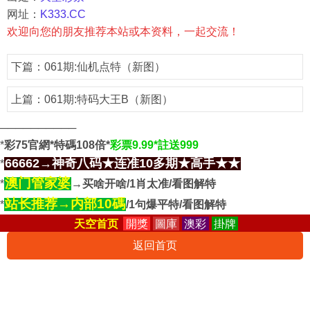
网址：
K333.CC
欢迎向您的朋友推荐本站或本资料，一起交流！
下篇：
061期:仙机点特（新图）
上篇：
061期:特码大王B（新图）
──────────
*
彩75官網*特碼108倍*
彩票9.99*註送999
66662→神奇八码★连准10多期★高手★★
*
澳门管家婆
*
→买啥开啥/1肖太准/看图解特
站长推荐→内部10碼
*
/1句爆平特/看图解特
天空首页
開獎
圖庫
澳彩
掛牌
返回首页