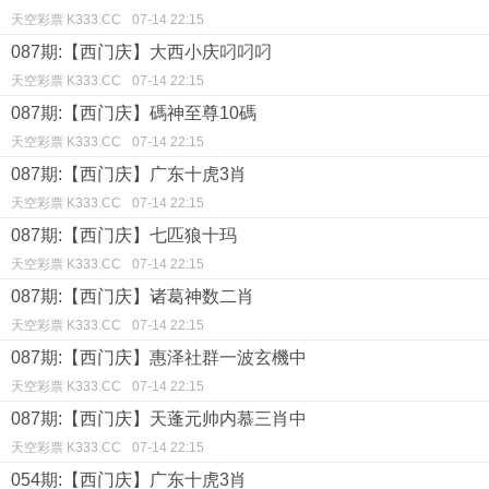
天空彩票 K333.CC
07-14 22:15
087期:【西门庆】大西小庆叼叼叼
天空彩票 K333.CC
07-14 22:15
087期:【西门庆】碼神至尊10碼
天空彩票 K333.CC
07-14 22:15
087期:【西门庆】广东十虎3肖
天空彩票 K333.CC
07-14 22:15
087期:【西门庆】七匹狼十玛
天空彩票 K333.CC
07-14 22:15
087期:【西门庆】诸葛神数二肖
天空彩票 K333.CC
07-14 22:15
087期:【西门庆】惠泽社群一波玄機中
天空彩票 K333.CC
07-14 22:15
087期:【西门庆】天蓬元帅内慕三肖中
天空彩票 K333.CC
07-14 22:15
054期:【西门庆】广东十虎3肖