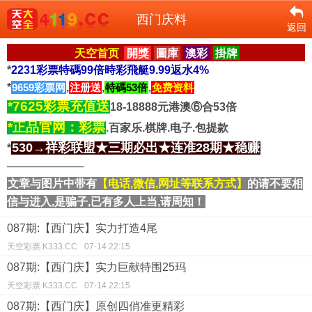
西门庆料
返回
天空首页
開獎
圖庫
澳彩
掛牌
*
2231彩票特碼99倍時彩飛艇9.99返水4%
*
9659彩票网
,
注册送
,
特碼53倍
,
免费资料
*7625彩票充值送
18-18888元港澳⑥合53倍
*正品官网：彩票
.百家乐.棋牌.电子.包提款
530→祥彩联盟★三期必出★连准28期★稳赚
*
──────────
文章与图片中带有
【电话,微信,网址等联系方式】
的请不要相
信与进入,是骗子,已有多人上当,请周知！
087期:【西门庆】实力打造4尾
天空彩票 K333.CC
07-14 22:15
087期:【西门庆】实力巨献特围25玛
天空彩票 K333.CC
07-14 22:15
087期:【西门庆】原创四俏准更精彩