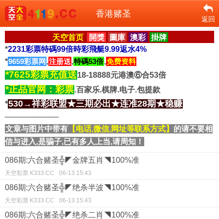
香港赌圣
返回
天空首页
開獎
圖庫
澳彩
掛牌
*
2231彩票特碼99倍時彩飛艇9.99返水4%
*
9659彩票网
,
注册送
,
特碼53倍
,
免费资料
*7625彩票充值送
18-18888元港澳⑥合53倍
*正品官网：彩票
.百家乐.棋牌.电子.包提款
530→祥彩联盟★三期必出★连准28期★稳赚
*
──────────
文章与图片中带有
【电话,微信,网址等联系方式】
的请不要相
信与进入,是骗子,已有多人上当,请周知！
086期:六合赌圣╬◤金牌五肖◥100%准
天空彩票 K333.CC
06-13 15:43
086期:六合赌圣╬◤绝杀半波◥100%准
天空彩票 K333.CC
06-13 15:43
086期:六合赌圣╬◤绝杀二肖◥100%准