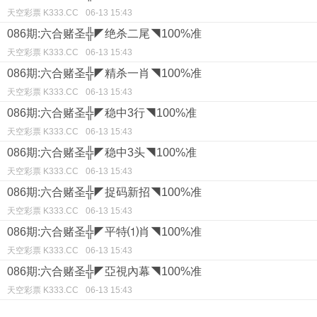
天空彩票 K333.CC
06-13 15:43
086期:六合赌圣╬◤绝杀二尾◥100%准
天空彩票 K333.CC
06-13 15:43
086期:六合赌圣╬◤精杀一肖◥100%准
天空彩票 K333.CC
06-13 15:43
086期:六合赌圣╬◤稳中3行◥100%准
天空彩票 K333.CC
06-13 15:43
086期:六合赌圣╬◤稳中3头◥100%准
天空彩票 K333.CC
06-13 15:43
086期:六合赌圣╬◤捉码新招◥100%准
天空彩票 K333.CC
06-13 15:43
086期:六合赌圣╬◤平特⑴肖◥100%准
天空彩票 K333.CC
06-13 15:43
086期:六合赌圣╬◤亞視內幕◥100%准
天空彩票 K333.CC
06-13 15:43