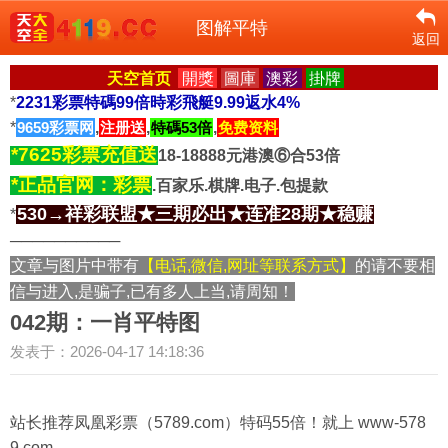
图解平特
返回
天空首页
開獎
圖庫
澳彩
掛牌
*
2231彩票特碼99倍時彩飛艇9.99返水4%
*
9659彩票网
,
注册送
,
特碼53倍
,
免费资料
*7625彩票充值送
18-18888元港澳⑥合53倍
*正品官网：彩票
.百家乐.棋牌.电子.包提款
530→祥彩联盟★三期必出★连准28期★稳赚
*
──────────
文章与图片中带有
【电话,微信,网址等联系方式】
的请不要相
信与进入,是骗子,已有多人上当,请周知！
042期：一肖平特图
发表于：2026-04-17 14:18:36
站长推荐凤凰彩票（5789.com）特码55倍！就上 www-578
9.com