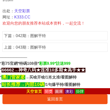
出处：
天空彩票
网址：
K333.CC
欢迎向您的朋友推荐本站或本资料，一起交流！
下篇：
042期：图解平特
上篇：
043期：图解平特
──────────
*
彩75官網*特碼108倍*
彩票9.99*註送999
66662→神奇八码★连准10多期★高手★★
*
澳门管家婆
*
→买啥开啥/1肖太准/看图解特
站长推荐→内部10碼
*
/1句爆平特/看图解特
天空首页
開獎
圖庫
澳彩
掛牌
返回首页