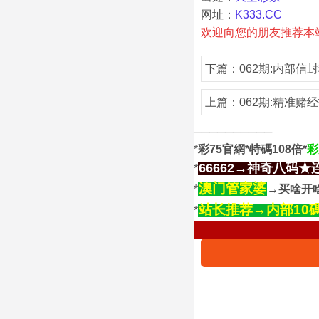
网址：
K333.CC
欢迎向您的朋友推荐本
下篇：
062期:内部信
上篇：
062期:精准赌
──────────
*
彩75官網*特碼108倍*
彩
66662→神奇八码
*
澳门管家婆
*
→买啥开啥
站长推荐→内部10
*