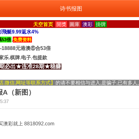
诗书报图
天空首页
開獎
圖庫
澳彩
掛牌
彩飛艇9.99返水4%
53倍
,
免费资料
8-18888元港澳⑥合53倍
百家乐.棋牌.电子.包提款
三期必出★连准28期★稳赚
话,微信,网址等联系方式】
的请不要相信与进入,是骗子,已有多人
经报A（新图）
5:37
就上 8818092.com