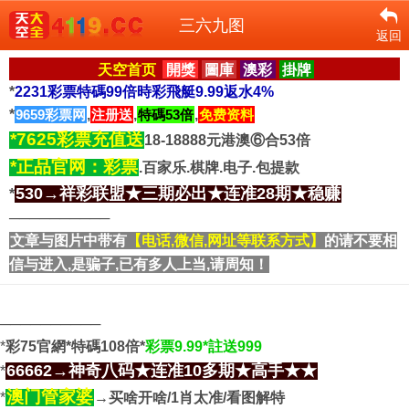
三六九图
返回
天空首页
開獎
圖庫
澳彩
掛牌
*
2231彩票特碼99倍時彩飛艇9.99返水4%
*
9659彩票网
,
注册送
,
特碼53倍
,
免费资料
*7625彩票充值送
18-18888元港澳⑥合53倍
*正品官网：彩票
.百家乐.棋牌.电子.包提款
530→祥彩联盟★三期必出★连准28期★稳赚
*
──────────
文章与图片中带有
【电话,微信,网址等联系方式】
的请不要相
信与进入,是骗子,已有多人上当,请周知！
──────────
*
彩75官網*特碼108倍*
彩票9.99*註送999
66662→神奇八码★连准10多期★高手★★
*
澳门管家婆
*
→买啥开啥/1肖太准/看图解特