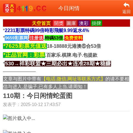
今日闲情
返回
天空首页
開獎
圖庫
澳彩
掛牌
*
2231彩票特碼99倍時彩飛艇9.99返水4%
*
9659彩票网
,
注册送
,
特碼53倍
,
免费资料
*7625彩票充值送
18-18888元港澳⑥合53倍
*正品官网：彩票
.百家乐.棋牌.电子.包提款
530→祥彩联盟★三期必出★连准28期★稳赚
*
──────────
文章与图片中带有
【电话,微信,网址等联系方式】
的请不要相
信与进入,是骗子,已有多人上当,请周知！
110期：今日闲情蛇蛋图
发表于：2025-10-12 17:43:57