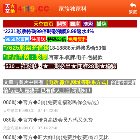
家族独家料
返回
天空首页
開獎
圖庫
澳彩
掛牌
*
2231彩票特碼99倍時彩飛艇9.99返水4%
*
9659彩票网
,
注册送
,
特碼53倍
,
免费资料
*7625彩票充值送
18-18888元港澳⑥合53倍
*正品官网：彩票
.百家乐.棋牌.电子.包提款
530→祥彩联盟★三期必出★连准28期★稳赚
*
──────────
文章与图片中带有
【电话,微信,网址等联系方式】
的请不要相
信与进入,是骗子,已有多人上当,请周知！
086期:◆官方◆3俏(免费造福彩民你会错过)
天空彩票 K999.CC
07-14 22:40
086期:◆官方◆传真高级会员八玛又免费
天空彩票 K999.CC
07-14 22:40
086期:◆官方◆旺大鲜1俏(免费胜收费)奇准无比