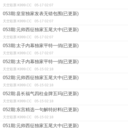
天空彩票 K999.CC
05-17 02:07
053期:皇室独家发表无错包围(已更新)
天空彩票 K999.CC
05-17 02:07
053期:元帅西征独家五尾大中(已更新)
天空彩票 K999.CC
05-17 02:07
053期:太子内幕独家平特一俏(已更新)
天空彩票 K999.CC
05-17 02:07
052期:太子内幕独家平特一俏(已更新)
天空彩票 K999.CC
05-15 02:18
052期:元帅西征独家五尾大中(已更新)
天空彩票 K999.CC
05-15 02:18
052期:县长福气四柱金牌五玛(已更新)
天空彩票 K999.CC
05-15 02:18
052期:东宫精选一句解特好料(已更新)
天空彩票 K999.CC
05-15 02:18
051期:元帅西征独家五尾大中(已更新)