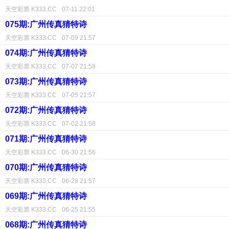
天空彩票 K333.CC
07-11 22:01
075期:广州传真猜特诗
天空彩票 K333.CC
07-09 21:57
074期:广州传真猜特诗
天空彩票 K333.CC
07-07 21:58
073期:广州传真猜特诗
天空彩票 K333.CC
07-05 21:57
072期:广州传真猜特诗
天空彩票 K333.CC
07-02 21:58
071期:广州传真猜特诗
天空彩票 K333.CC
06-30 21:56
070期:广州传真猜特诗
天空彩票 K333.CC
06-28 21:57
069期:广州传真猜特诗
天空彩票 K333.CC
06-25 21:55
068期:广州传真猜特诗