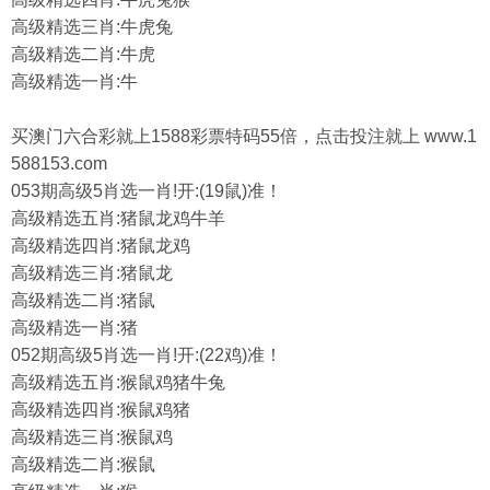
高级精选三肖:牛虎兔
高级精选二肖:牛虎
高级精选一肖:牛
买澳门六合彩就上1588彩票特码55倍，点击投注就上 www.1
588153.com
053期高级5肖选一肖!开:(19鼠)准！
高级精选五肖:猪鼠龙鸡牛羊
高级精选四肖:猪鼠龙鸡
高级精选三肖:猪鼠龙
高级精选二肖:猪鼠
高级精选一肖:猪
052期高级5肖选一肖!开:(22鸡)准！
高级精选五肖:猴鼠鸡猪牛兔
高级精选四肖:猴鼠鸡猪
高级精选三肖:猴鼠鸡
高级精选二肖:猴鼠