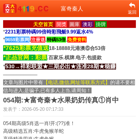
富奇秦人
返回
天空首页
開獎
圖庫
澳彩
掛牌
*
2231彩票特碼99倍時彩飛艇9.99返水4%
*
9659彩票网
,
注册送
,
特碼53倍
,
免费资料
*7625彩票充值送
18-18888元港澳⑥合53倍
*正品官网：彩票
.百家乐.棋牌.电子.包提款
530→祥彩联盟★三期必出★连准28期★稳赚
*
──────────
文章与图片中带有
【电话,微信,网址等联系方式】
的请不要相
信与进入,是骗子,已有多人上当,请周知！
054期:★富奇秦★水果奶奶传真①肖中
发表于：2026-05-20 07:17:33
054期高级5肖选一肖!开:(??)准！
高级精选五肖:牛虎兔猴羊蛇
高级精选四肖:牛虎兔猴