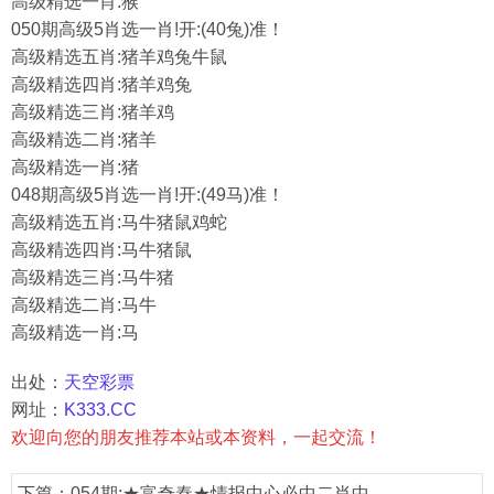
高级精选一肖:猴
050期高级5肖选一肖!开:(40兔)准！
高级精选五肖:猪羊鸡兔牛鼠
高级精选四肖:猪羊鸡兔
高级精选三肖:猪羊鸡
高级精选二肖:猪羊
高级精选一肖:猪
048期高级5肖选一肖!开:(49马)准！
高级精选五肖:马牛猪鼠鸡蛇
高级精选四肖:马牛猪鼠
高级精选三肖:马牛猪
高级精选二肖:马牛
高级精选一肖:马
出处：
天空彩票
网址：
K333.CC
欢迎向您的朋友推荐本站或本资料，一起交流！
下篇：
054期:★富奇秦★情报中心必中二肖中